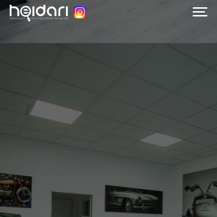
Startseite
Über uns
Leistungen
Wissenswert
+49 178 5189556
Jetzt anrufen
+49 178 5189556
WhatsApp