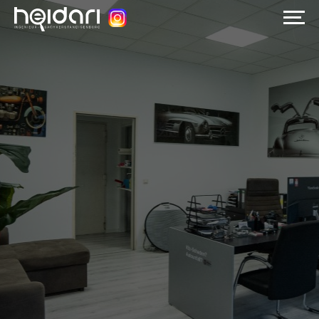
Startseite
Über uns
Leistungen
Wissenswert
+49 178 5189556
Jetzt anrufen
+49 178 5189556
WhatsApp