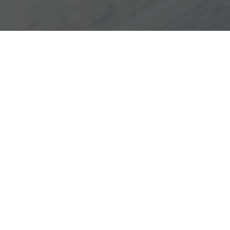
Partner für unabhängige und
bung.
detaillierte Schadens- und