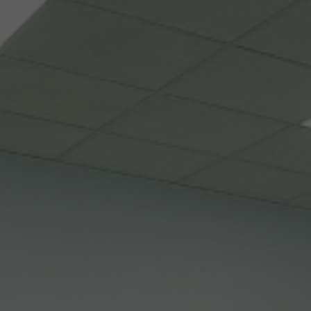
+49 178 5189556
Wha