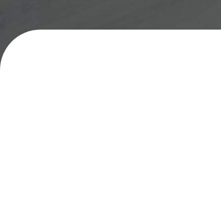
Das Ingenieurbüro Heidari ist Ihr kompetenter 
präzise Kfz-Gutachten in Aschheim und Umge
Unsere erfahrenen Sachverständigen erstellen 