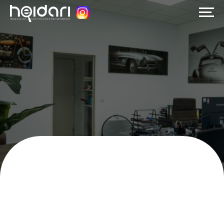
Startseite
Über uns
Leistungen
Wissenswert
Jetzt anrufen
+49 178 5189556